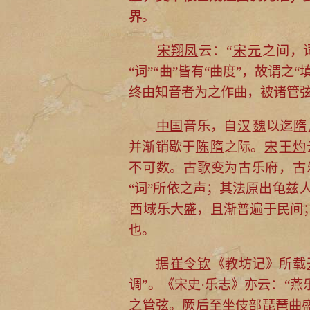
界
。
宋翔凤
云：“
宋
元
之间，
“词”“曲”皆有“曲度”，故谓之
终由知音者为之作曲，被诸管
中国
音乐，自
汉
魏
以迄
隋
并渐销歇于
陈
隋
之际。
宋
王灼
不可数。古歌变为古乐府，古
“词”所依之声；其法原出
龟兹
西域
乐大盛，且渐普遍于民间
也。
据
崔令钦
《教坊记》所载
调”。《宋史·乐志》亦云：“燕
之管弦。厥后至坐伎部琵琶曲