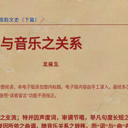
国韵文史（下篇）
／
与音乐之关系
龙榆生
方便阅读，本电子版添加章内标题。电子版内容由手工录入，虽经多
使用“读者留言”功能不吝指正。
乐府之支流；特并因声度词，审调节唱，举凡句度长短
因所依之曲调，随音乐关系之转移，而“词”与“曲”