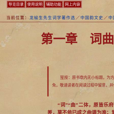
导览目录
使用说明
辅助功能
网上内容
当前位置：
龙榆生先生词学著作选
／
中国韵文史
／
中
第一章 词曲
琴
按：原书章内无小标题，为
免，敬请读者在阅读过程中留意，并
“词”“曲”二体，原皆
差，莫不依已成之曲调为准；复