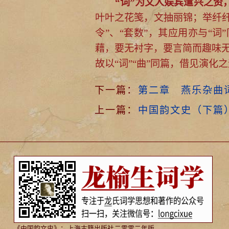
“词”为文人娱宾遣兴之资
叶叶之花笺，文抽丽锦；举纤纤
令”、“套数”，其应用亦与“词
藉，要无衬字，要言简而趣味
故以“词”“曲”同篇，借见演化
下一篇：
第二章 燕乐杂曲
上一篇：
中国韵文史（下篇
《中国韵文史》：
上海古籍出版社
二零零二年版。