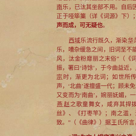
南
乐，已汰其坐部不用。自后
正于哑筚篥（详《词源》下）
声而成，可无疑也
。
西域
乐流行既久，渐染
华
乐，嘈杂缓急之间，旧词至不
风，汰金粉靡丽之末俗”（《
振，署曰‘诗馀’，于今曲益近，
宗
时，渐更为北词；如世所
声，‘北曲’遂擅盛一代；顾未
又变而为‘南曲’，婉丽妩媚，
燕
赵
之歌童舞女，咸弃其捍
丝》、《打枣竿》；南之滥，
致。”（《曲律》）据
王
氏所言