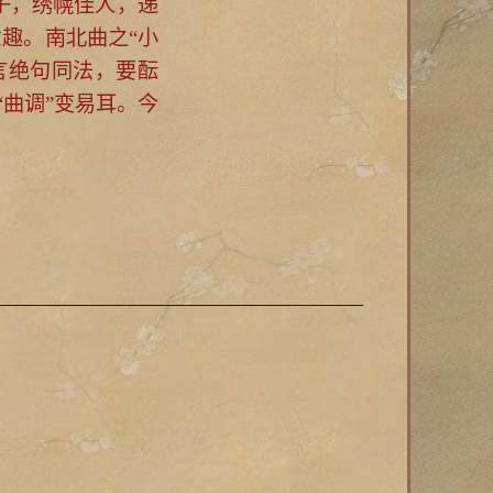
子，绣幌佳人，递
趣。南北曲之“小
七言绝句同法，要酝
“曲调”变易耳。今