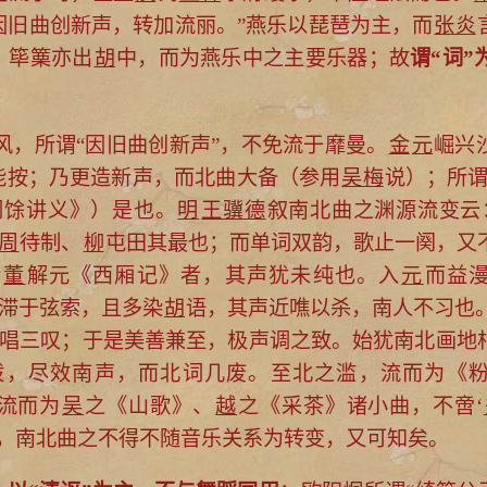
因旧曲创新声，转加流丽。”燕乐以琵琶为主，而
张炎
；筚篥亦出
胡
中，而为燕乐中之主要乐器；故
谓“词”
风，所谓“因旧曲创新声”，不免流于靡曼。
金
元
崛兴
能按；乃更造新声，而北曲大备（参用
吴梅
说）；所谓
词馀讲义》）是也。
明
王骥德
叙南北曲之渊源流变云
周
待制、
柳
屯田其最也；而单词双韵，歌止一阕，又
传
董
解元《西厢记》者，其声犹未纯也。入
元
而益
免滞于弦索，且多染
胡
语，其声近噍以杀，南人不习也
一唱三叹；于是美善兼至，极声调之致。始犹南北画地
拨，尽效南声，而北词几废。至北之滥，流而为《
流而为
吴
之《山歌》、
越
之《采茶》诸小曲，不啻‘
，南北曲之不得不随音乐关系为转变，又可知矣。