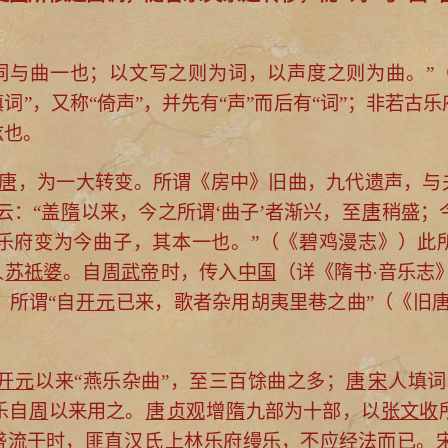
词与曲一也；以文写之则为词，以声度之则为曲。”
“填词”，又称“倚声”，并先有“声”而后有“词”；非若古
弦也。
唐
，为一大转变。所谓《房中》旧曲，九代遗声，与夫
云：“盖
隋
以来，今之所谓‘曲子’者渐兴，至
唐
稍盛；
乐府变为今曲子，其本一也。”（《碧鸡漫志》）此所
人
苏祗婆
。自
周武帝
时，传入
中国
（详《隋书·音乐志
；所谓“自
开元
已来，歌者杂用胡夷里巷之曲”（《旧唐
开元
以来“燕乐杂曲”，至三百馀曲之多；
唐
宋
人填词
乐自
周
以来用之。
唐
贞观
增
隋
九部为十部，以
张文收
盛流于时，匪直
汉
氏
上林
乐府缦乐，不应经法而已。