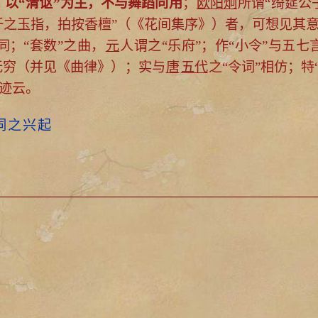
，以“清讴”为主，不与舞蹈同用
；
欧阳炯
所谓“绮筵公
之玉指，拍按香檀”（《花间集序》）者，可想见其意
”同；“套数”之曲，
元
人谓之“乐府”；作“小令”与五
无穷（并见《曲律》）；实与
唐
五代
之“令词”相仿；特
之迹云。
词之兴起
）