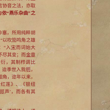
言协音之法，亦取
为依“燕乐杂曲”之
沙塞，所用纯粹胡
“以吹笳鸣角之雄
：“入
宋
而词始大
不尽其变；而
金章
漫衍，其制栉调比
。迨季世入我
明
，
相角，迩年以来，
粉红莲》、《银纽
郑
声’，而各有其