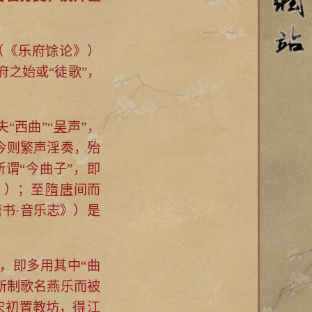
（《乐府馀论》）
乐府之始或“徒歌”，
“西曲”“
吴
声”，
今则繁声淫奏，殆
谓“今曲子”，即
》）；至
隋
唐
间而
书·音乐志》）是
，即多用其中“曲
所制歌名燕乐而被
宋
初置教坊，得
江