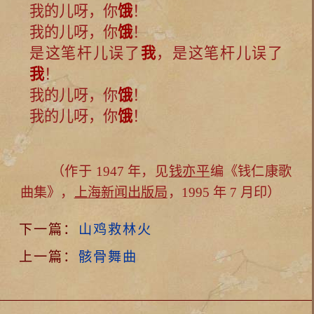
我的儿呀，你
饿
！
我的儿呀，你
饿
！
是这笔杆儿误了
我
，是这笔杆儿误了
我
！
我的儿呀，你
饿
！
我的儿呀，你
饿
！
（作于 1947 年，见
钱亦平
编《钱仁康歌
曲集》，
上海新闻出版局
，1995 年 7 月印）
下一篇：
山鸡救林火
上一篇：
骸骨舞曲