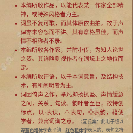
本编所收作品，以能代表某一作家全部精
神，或特殊风格者为主。
词虽不复可歌，而其体原依曲拍，故于声
律亦未容忽而不讲。其有意格虽佳，而声
情不相称者不录。
本编所收各作家，并附小传，为知人论世
之资。其详略则视作者在词坛上之地位而
定。
本编所收评语，以于本词意旨，及结构技
术，有所阐明者为主。
词因倚声之作，举凡抑扬抗坠、声情缓急
之间，关系于句读、韵叶者至巨，故特创
标点，以·表读，△表句，◎表韵，藉便
学者，兼寓词谱之意。
（
琴
氏案：此电子版以
表平韵，
表仄韵，表句之符
深蓝色粗体字
红色粗体字