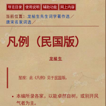
导览目录
使用说明
辅助功能
网上内容
当前位置：
龙榆生先生词学著作选
／
唐宋名家词选
／
凡例（民国版）
龙榆生
琴
按：此《凡例》见于
民国
版。
本编所录各家，以能卓然自树，或别开风
气者为主。