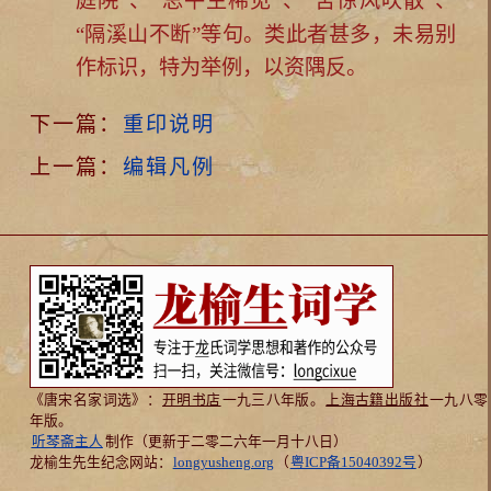
庭院
”、“
”、“
”、
“
隔溪山不断
”等句。类此者甚多，未易别
作标识，特为举例，以资隅反。
下一篇：
重印说明
上一篇：
编辑凡例
《唐宋名家词选》：
开明书店
一九三八年版。
上海古籍出版社
一九八零
年版。
听琴斋主人
制作（更新于二零二六年一月十八日）
龙榆生先生纪念网站：
longyusheng.org
（
粤ICP备15040392号
）