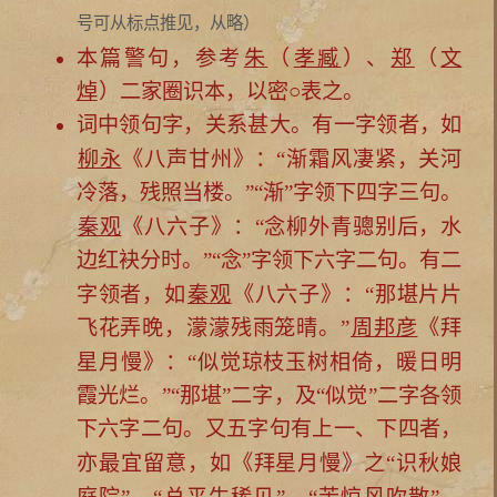
号可从标点推见，从略）
本篇警句，参考
朱
（
孝臧
）、
郑
（
文
焯
）二家圈识本，以密○表之。
词中领句字，关系甚大。有一字领者，如
柳永
《八声甘州》：“
渐霜风凄紧，关河
冷落，残照当楼。
”“渐”字领下四字三句。
秦观
《八六子》：“
念柳外青骢别后，水
边红袂分时。
”“念”字领下六字二句。有二
字领者，如
秦观
《八六子》：“
那堪片片
飞花弄晚，濛濛残雨笼晴。
”
周邦彦
《拜
星月慢》：“
似觉琼枝玉树相倚，暖日明
霞光烂。
”“那堪”二字，及“似觉”二字各领
下六字二句。又五字句有上一、下四者，
亦最宜留意，如《拜星月慢》之“
识秋娘
总平生稀见
苦惊风吹散