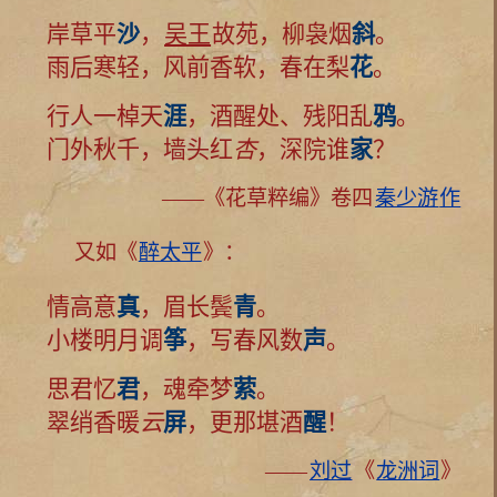
岸草平
沙
，
吴王
故苑，柳袅烟
斜
。
雨后寒轻，风前香软，春在梨
花
。
行人一棹天
涯
，酒醒处、残阳乱
鸦
。
门外秋千，墙头红
杏
，深院谁
家
？
——《花草粹编》卷四
秦少游
作
又如《
醉太平
》：
情高意
真
，眉长鬓
青
。
小楼明月调
筝
，写春风数
声
。
思君忆
君
，魂牵梦
萦
。
翠绡香暖
云
屏
，更那堪酒
醒
！
——
刘过
《
龙洲词
》