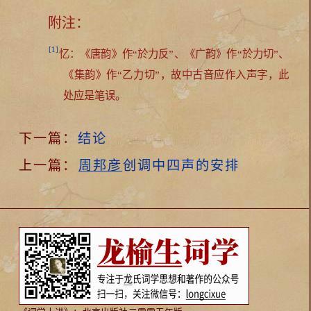
附注：
[1]
忆：《唐韵》作“於力反”、《广韵》作“於力切”、
《集韵》作“乙力切”，故中古音应作入声字，此
处应是笔误。
下一篇：
结论
上一篇：
周邦彦
创调中四声的安排