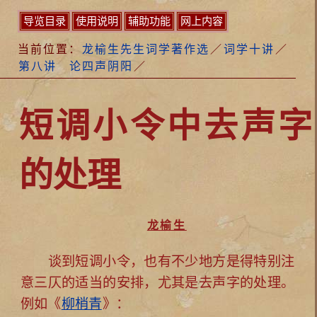
导览目录
使用说明
辅助功能
网上内容
当前位置：
龙榆生先生词学著作选
／
词学十讲
／
第八讲 论四声阴阳
／
短调小令中去声字
的处理
龙榆生
谈到短调小令，也有不少地方是得特别注
意三仄的适当的安排，尤其是去声字的处理。
例如《
柳梢青
》：