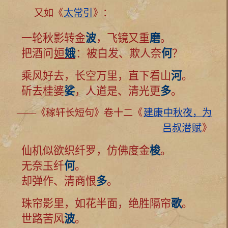
又如《
太常引
》：
一轮秋影转金
波
，飞镜又重
磨
。
把酒问
姮
娥
：被白发、欺人奈
何
？
乘风好去，长空万里，直下看山
河
。
斫去桂婆
娑
，人道是、清光更
多
。
——《稼轩长短句》卷十二《
建康
中秋夜，为
吕叔潜
赋
》
仙机似欲织纤罗，仿佛度金
梭
。
无奈玉纤
何
。
却弹作、清商恨
多
。
珠帘影里，如花半面，绝胜隔帘
歌
。
世路苦风
波
。