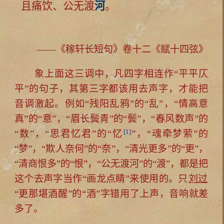
且痛饮、公无渡
河
。
——《稼轩长短句》卷十二《赋十四弦》
象上面这三调中，凡四字相连作“平平仄
平”的句子，其第三字都该用去声字，才能把
音调激起。例如“残阳乱鸦”的“乱”，“情高意
真”的“意”，“眉长鬓青”的“鬓”，“春风数声”的
[1]
“数”，“思君忆君”的“忆
”，“魂牵梦萦”的
“梦”，“欺人奈何”的“奈”，“清光更多”的“更”，
“清商恨多”的“恨”，“公无渡河”的“渡”，都是把
这个去声字当作“画龙点睛”来使用的。只
刘过
“更那堪酒醒”的“酒”字错用了上声，音响就差
多了。