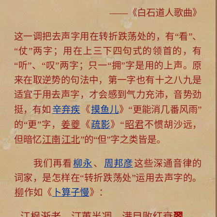
——《白石道人歌曲》
这一调把去声字用在转折跌荡处的，有“看”、
“仗”两字；用在上三下四句式的领首的，有
“听”、“叹”两字；只一“拥”字是用的上声。原
来在取逆势的句法中，第一字也有十之八九是
适宜于用去声字，才会感到气力充沛，音势劲
挺，有如
辛弃疾
《
摸鱼儿
》“
更能消几番风雨
”
的“更”字，
姜夔
《
疏影
》“
昭君
不惯胡沙远，
但暗忆
江南
江北
”的“但”字之类皆是。
我们再看
柳永
、
周邦彦
这些深通音律的
词家，是怎样在“转折跌荡处”运用去声字的。
柳
作如《
卜算子慢
》：
江枫渐老，汀蕙半凋，满目败红衰
翠
。