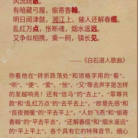
风流疏
散
。
有暗藏弓履，偷寄香
翰
。
明日闻津鼓，
湘江
上、催人还解春
缆
。
乱红万
点
，怅断魂，烟水遥
远
。
又争似相携，乘一舸，镇长
见
。
——《白石道人歌曲》
你看他在“转折跌荡处”和领格字用的“看”、
“听”、“便”、“爱”、“怅”、“又”等去声字是怎样
的发越响亮！还有“信马”的“去上”，“翠尊共
款”和“乱红万点”的“去平去上”，“郎意先感”和
“良夜微暖”的“平去平上”，“人妙飞燕”和“偷寄
香翰”的“平去平去”，“还解春缆”和“烟水遥远”
的“平上平上”，各个具有它的特殊音节，细心