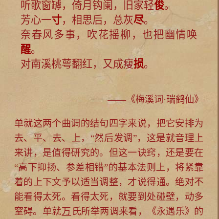
听歌窗罅，倚月钩阑，旧家轻
俊
。
芳心一
寸
，相思后，总灰
尽
。
奈春风多事，吹花摇柳，也把幽情唤
醒
。
对南溪桃萼翻红，又成瘦
损
。
——《梅溪词·瑞鹤仙》
单就这两个曲调的结句四字来说，把它安排为
去、平、去、上，“然后发调”，这是就音理上
来讲，是值得研究的。但这一诀窍，还是要在
“高下抑扬、参差相错”的基本法则上，将紧靠
着的上下文予以适当调整，才说得通。绝对不
能看得太死。看得太死，就要到处碰壁，动多
窒碍。单就
万
氏所举两调来看，《永遇乐》的