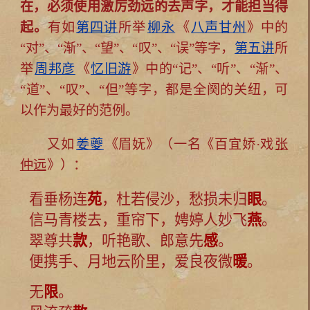
在，必须使用激厉劲远的去声字，才能担当得
起。
有如
第四讲
所举
柳永
《
八声甘州
》中的
“对”、“渐”、“望”、“叹”、“误”等字，
第五讲
所
举
周邦彦
《
忆旧游
》中的“记”、“听”、“渐”、
“道”、“叹”、“但”等字，都是全阕的关纽，可
以作为最好的范例。
又如
姜夔
《眉妩》（一名《百宜娇·戏
张
仲远
》）：
看垂杨连
苑
，杜若侵沙，愁损未归
眼
。
信马青楼去，重帘下，娉婷人妙飞
燕
。
翠尊共
款
，听艳歌、郎意先
感
。
便携手、月地云阶里，爱良夜微
暖
。
无
限
。