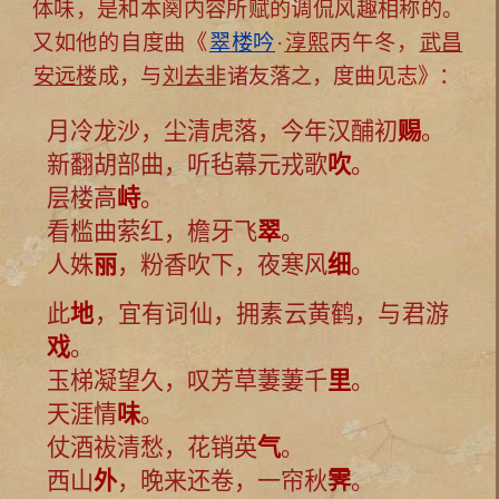
体味，是和本阕内容所赋的调侃风趣相称的。
又如他的自度曲《
翠楼吟
·
淳熙
丙午冬，
武昌
安远楼
成，与
刘去非
诸友落之，度曲见志》：
月冷龙沙，尘清虎落，今年汉酺初
赐
。
新翻胡部曲，听毡幕元戎歌
吹
。
层楼高
峙
。
看槛曲萦红，檐牙飞
翠
。
人姝
丽
，粉香吹下，夜寒风
细
。
此
地
，宜有词仙，拥素云黄鹤，与君游
戏
。
玉梯凝望久，叹芳草萋萋千
里
。
天涯情
味
。
仗酒祓清愁，花销英
气
。
西山
外
，晚来还卷，一帘秋
霁
。