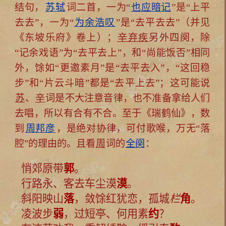
结句，
苏轼
词二首，一为“
也应暗记
”是“上平
去去”，一为“
为余浩叹
”是“去平去去”（并见
《东坡乐府》卷上）；
辛弃疾
另外四阕，除
“记余戏语”为“去平去上”，和“尚能饭否”相同
外，馀如“更邀素月”是“去平去入”，“这回稳
步”和“片云斗暗”都是“去平上去”；这可能说
苏
、
辛
词是不大注意音律，也不准备拿给人们
去唱，所以有合有不合。至于《瑞鹤仙》，数
到
周邦彦
，是绝对协律，可付歌喉，万无“落
腔”的理由的。且看
周
词的
全阕
：
悄郊原带
郭
。
行路永、客去车尘漠
漠
。
斜阳映山
落
，敛馀红犹恋，孤城
栏
角
。
凌波步
弱
，过短亭、何用素
约
？