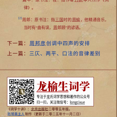
律》。
[2]
周郎：原书注：指
三国
时的
周瑜
，他精通音乐，
当时有“曲有误，
周
郎顾”的谚语。
下一篇：
周邦彦
创调中四声的安排
上一篇：
三仄、两平、口法的音律差别
《词学十讲》：
北京出版社
二零零五年版。
听琴斋主人
制作（更新于二零二五年十一月二日）