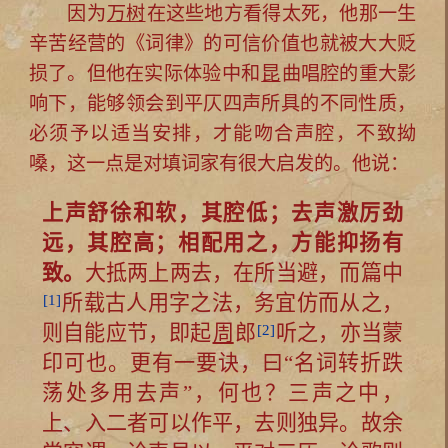
因为
万树
在这些地方看得太死，他那一生
辛苦经营的《词律》的可信价值也就被大大贬
损了。但他在实际体验中和
昆
曲唱腔的重大影
响下，能够领会到平仄四声所具的不同性质，
必须予以适当安排，才能吻合声腔，不致拗
嗓，这一点是对填词家有很大启发的。他说：
上声舒徐和软，其腔低；去声激厉劲
远，其腔高；相配用之，方能抑扬有
致。
大抵两上两去，在所当避，而篇中
[1]
所载古人用字之法，务宜仿而从之，
则自能应节，即起
周
郎
[2]
听之，亦当蒙
印可也。更有一要诀，曰“名词转折跌
荡处多用去声”，何也？三声之中，
上、入二者可以作平，去则独异。故余