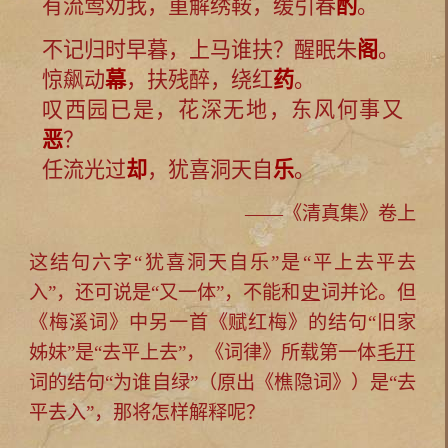
有流莺劝我，重解绣鞍，缓引春
酌
。
不记归时早暮，上马谁扶？醒眠朱
阁
。
惊飙动
幕
，扶残醉，绕红
药
。
叹西园已是，花深无地，东风何事又
恶
？
任流光过
却
，犹喜洞天自
乐
。
——《清真集》卷上
这结句六字“犹喜洞天自乐”是“平上去平去
入”，还可说是“又一体”，不能和
史
词并论。但
《梅溪词》中另一首《赋红梅》的结句“旧家
姊妹”是“去平上去”，《词律》所载第一体
毛幵
词的结句“为谁自绿”（原出《樵隐词》）是“去
平去入”，那将怎样解释呢？