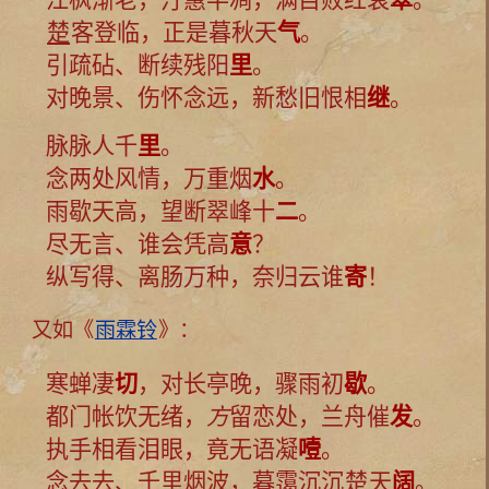
楚
客登临，正是暮秋天
气
。
引疏砧、断续残阳
里
。
对晚景、伤怀念远，新愁旧恨相
继
。
脉脉人千
里
。
念两处风情，万重烟
水
。
雨歇天高，望断翠峰十
二
。
尽无言、谁会凭高
意
？
纵写得、离肠万种，奈归云谁
寄
！
又如《
雨霖铃
》：
寒蝉凄
切
，对长亭晚，骤雨初
歇
。
都门帐饮无绪，
方
留恋处，兰舟催
发
。
执手相看泪眼，竟无语凝
噎
。
念去去、千里烟波，暮霭沉沉
楚
天
阔
。