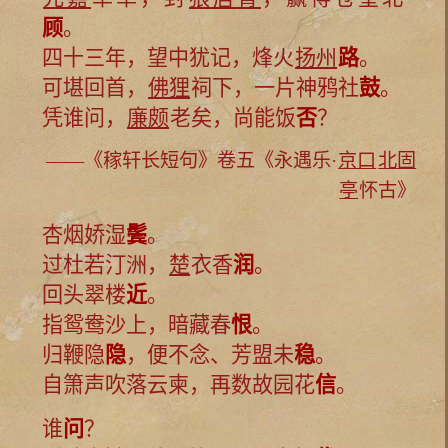
顾
。
四十三年，望中犹记，烽火
扬州
路
。
可堪回首，
佛狸
祠下，一片神鸦社
鼓
。
凭谁问，
廉颇
老矣，尚能饭
否
？
——《稼轩长短句》卷五《永遇乐·
京口
北固
亭
怀古》
杏烟娇湿
鬓
。
过杜若汀洲，
楚
衣香
润
。
回头翠楼
近
。
指鸳鸯沙上，暗藏春
恨
。
归鞭隐
隐
，便不念、芳盟未
稳
。
自箫声吹落云柬，再数故园花
信
。
谁
问
？