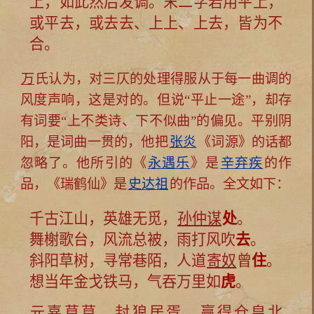
上，如此然后发调。末二字若用平上，
或平去，或去去、上上、上去，皆为不
合。
万
氏认为，对三仄的处理得服从于每一曲调的
风度声响，这是对的。但说“平止一途”，却存
有词要“上不类诗、下不似曲”的偏见。平别阴
阳，是词曲一贯的，他把
张炎
《词源》的话都
忽略了。他所引的《
永遇乐
》是
辛弃疾
的作
品，《瑞鹤仙》是
史达祖
的作品。全文如下：
千古江山，英雄无觅，
孙仲谋
处
。
舞榭歌台，风流总被，雨打风吹
去
。
斜阳草树，寻常巷陌，人道
寄奴
曾
住
。
想当年金戈铁马，气吞万里如
虎
。
元嘉
草草，封
狼居胥
，赢得仓皇北