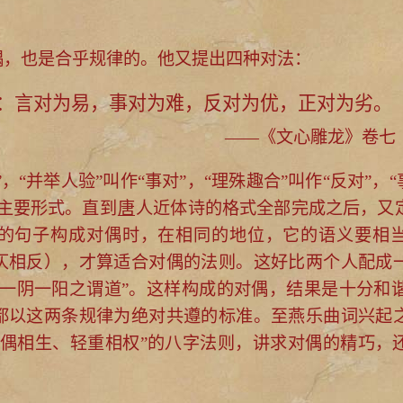
偶，也是合乎规律的。他又提出四种对法：
：言对为易，事对为难，反对为优，正对为劣。
——《文心雕龙》卷七
“并举人验”叫作“事对”，“理殊趣合”叫作“反对”，“
主要形式。直到
唐
人近体诗的格式全部完成之后，又
的句子构成对偶时，在相同的地位，它的语义要相
仄相反），才算适合对偶的法则。这好比两个人配成
“一阴一阳之谓道”。这样构成的对偶，结果是十分和
都以这两条规律为绝对共遵的标准。至燕乐曲词兴起
奇偶相生、轻重相权”的八字法则，讲求对偶的精巧，