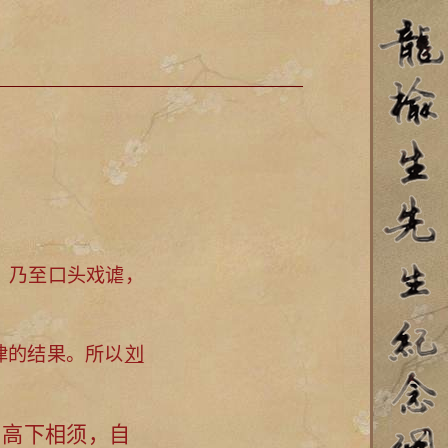
，乃至口头戏谑，
律的结果。所以
刘
，高下相须，自