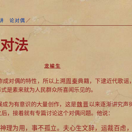
讲 论对偶
／
对法
龙榆生
作成对偶的特性，所以上溯
周
秦
典籍，下逮近代歌谣
形式是素来就为人民群众所喜闻乐见的。
成为有意识的大量创作，这是
魏
晋
以来逐渐讲究声
之后，接着就有专篇讨论这个对偶问题。他说：
神理为用，事不孤立。夫心生文辞，运裁百虑