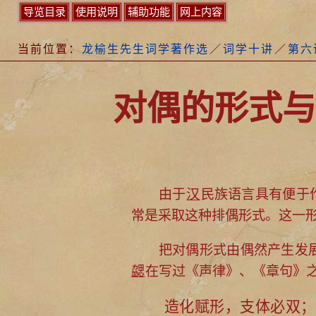
导览目录
使用说明
辅助功能
网上内容
当前位置：
龙榆生先生词学著作选
／
词学十讲
／
第六
对偶的形式与
由于
汉
民族语言具有便于
常是采取这种排偶形式。这一
把对偶形式由偶然产生发展
勰
在写过《声律》、《章句》
造化赋形，支体必双；