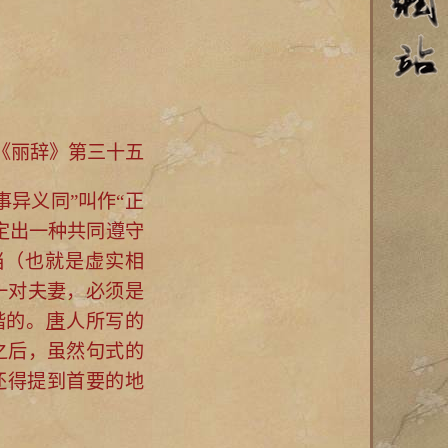
《丽辞》第三十五
事异义同”叫作“正
定出一种共同遵守
当（也就是虚实相
一对夫妻，必须是
谐的。
唐
人所写的
之后，虽然句式的
还得提到首要的地