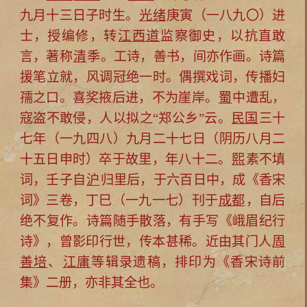
九月十三日子时生。
光绪
庚寅（一八九〇）进
士，授编修，转
江西道
监察御史，以抗直敢
言，著称
清
季。工诗，善书，间亦作画。诗篇
援笔立就，风调冠绝一时。偶撰戏词，传播妇
孺之口。喜奖掖后进，不为崖岸。
蜀
中遭乱，
寇盗不敢侵，人以拟之“郑公乡”云。
民国
三十
七年（一九四八）九月二十七日（阴历八月二
十五日申时）卒于故里，年八十二。
熙
素不填
词，壬子自
沪
归里后，于六百日中，成《香宋
词》三卷，丁巳（一九一七）刊于
成都
，自后
绝不复作。诗篇随手散落，有手写《峨眉纪行
诗》，曾影印行世，传本甚稀。近由其门人
周
善培
、
江庸
等辑录遗稿，排印为《香宋诗前
集》二册，亦非其全也。