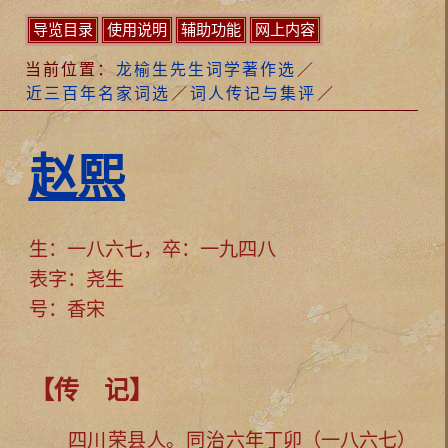
导览目录
使用说明
辅助功能
网上内容
当前位置：
龙榆生先生词学著作选
／
近三百年名家词选
／
词人传记与集评
／
赵熙
生：一八六七，卒：一九四八
表字：尧生
号：香宋
【传 记】
四川
荣县
人。
同治
六年丁卯（一八六七）