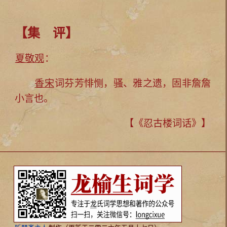
【集 评】
夏敬观
：
香宋
词芬芳悱恻，骚、雅之遗，固非詹詹
小言也。
【《忍古楼词话》】