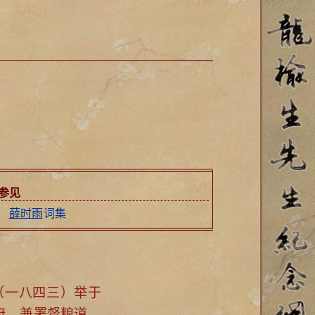
参见
薛时雨
词集
（一八四三）举于
府
，兼署督粮道，