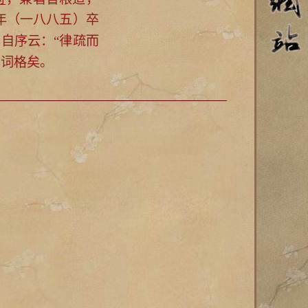
年（一八八五）卒
自序云：“
律疏而
其词格矣。