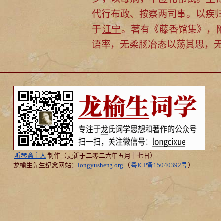
代行布政、按察两司事。以疾
于
江宁
。著有《藤香馆集》，
语率，无柔肠冶态以荡其思，
听琴斋主人
制作（更新于二零二六年五月十七日）
龙榆生先生纪念网站：
longyusheng.org
（
粤ICP备15040392号
）