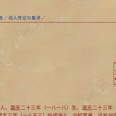
选
／
词人传记与集评
／
人。
嘉庆
二十三年（一八一八）生。
道光
二十三年
咸丰
三年（一八五三）始成进士，出知
嘉善
，迁
杭州