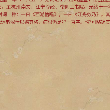
归，主
杭州
崇文
、
江宁
尊经
、
惜阴
三书院。
光绪
十一
附词二种：一曰《西湖橹唱》，一曰《江舟欸乃》。其
无远韵深情以媚其格，病根仍是犯一直字。
”亦可略窥