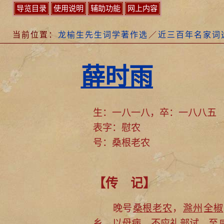
导览目录
使用说明
辅助功能
网上内容
当前位置：
龙榆生先生词学著作选
／
近三百年名家词
薛时雨
生：一八一八，卒：一八八五
表字：慰农
号：桑根老农
【传 记】
晚号
桑根老农
，
滁州
全椒
乡，以母病，不应礼部试。至