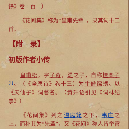
馀》卷一百一）
《花间集》称为“
皇甫先辈
”，录其词十二
首。
【附 录】
初版作者小传
皇甫松
，字
子奇
，
湜
之子，自称
檀栾子
[1]
。（《全唐诗》卷十三）为
牛僧孺
甥。以
《天仙子》词著名。（
黄升
语引见《词林纪
事》）
《花间集》列之
温庭筠
之下，
韦庄
之
上，而称其为“先辈”，又《花间》称人皆举官