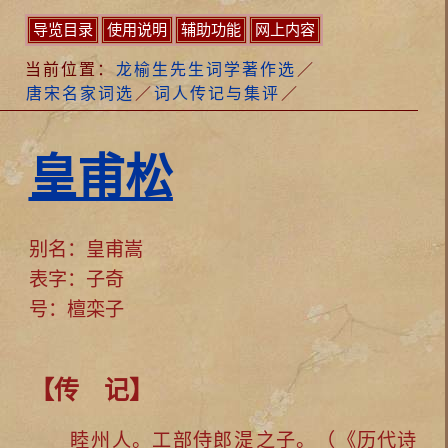
导览目录
使用说明
辅助功能
网上内容
当前位置：
龙榆生先生词学著作选
／
唐宋名家词选
／
词人传记与集评
／
皇甫松
别名：皇甫嵩
表字：子奇
号：檀栾子
【传 记】
睦州
人。工部侍郎
湜
之子。（《历代诗