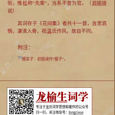
衔，惟
松
称“先辈”，当系不曾为官。（
郑振铎
说）
其词存于《花间集》者共十一首，含思哀
惋，凄清入骨，视
温
氏作风，故自不同。
附注：
[1]
檀栾子：初版误作“檀子”。