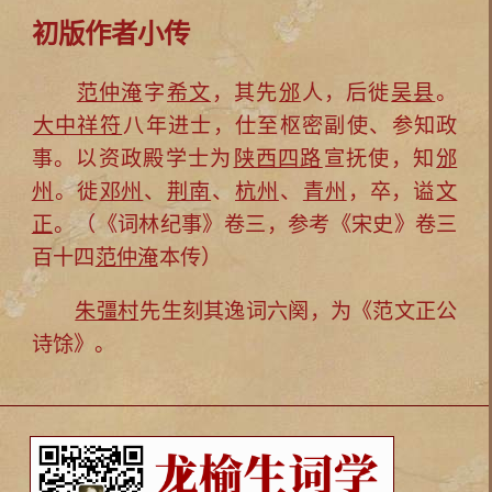
初版作者小传
范仲淹
字
希文
，其先
邠
人，后徙
吴县
。
大中祥符
八年进士，仕至枢密副使、参知政
事。以资政殿学士为
陕西四路
宣抚使，知
邠
州
。徙
邓州
、
荆南
、
杭州
、
青州
，卒，谥
文
正
。（《词林纪事》卷三，参考《宋史》卷三
百十四
范仲淹
本传）
朱彊村
先生刻其逸词六阕，为《范文正公
诗馀》。