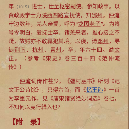
年
进士，仕至枢密副使、参知政事。以
（1015）
资政殿学士为
陕西四路
宣抚使，知
邠州
。
仲淹
守边数年，羌人亲爱，呼为“
龙图老子
”。为将
号令明白，爱抚士卒。诸羌来者，推心接之不
疑，故贼亦不敢辄犯其境。以疾，请
邓州
，寻
徙
荆南
、
杭州
、
青州
。卒，年六十四。谥
文
正
。（参考《宋史》卷三百十四《范仲淹
传》）
仲淹
词传作甚少，《彊村丛书》所刻《范
文正公诗馀》，只得六首，而《
忆王孙
》一首
为
李重元
作，见《唐宋诸贤绝妙词选》卷七，
不知何以竟行辑入也？
【附 录】