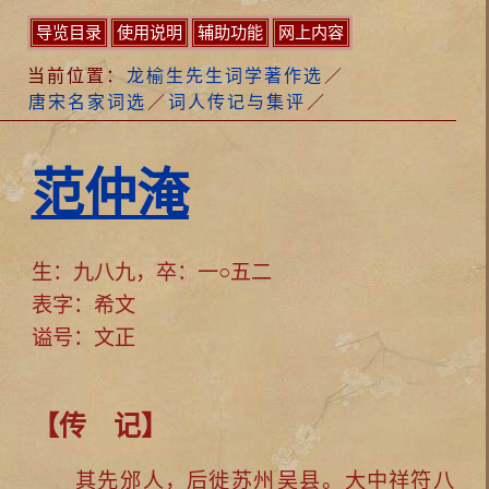
导览目录
使用说明
辅助功能
网上内容
当前位置：
龙榆生先生词学著作选
／
唐宋名家词选
／
词人传记与集评
／
范仲淹
生：九八九，卒：一○五二
表字：希文
谥号：文正
【传 记】
其先
邠
人，后徙
苏州
吴县
。
大中祥符
八