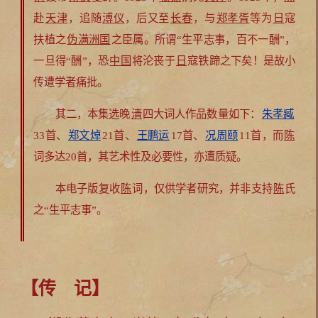
赴
天津
，追随
溥仪
，后又至
长春
，与
郑孝胥
等为
日
寇
扶植之
伪满洲国
之臣属。所谓“生平志事，百不一酬”，
一旦得“酬”，恐
中国
将沦丧于
日
寇铁蹄之下矣！是故小
传遭学者痛批。
其二，本集选晚
清
四大词人作品数量如下：
朱孝臧
33首、
郑文焯
21首、
王鹏运
17首、
况周颐
11首，而
陈
词多达20首，其艺术性及必要性，亦遭质疑。
本电子版复收
陈
词，仅供学者研究，并非支持
陈
氏
之“生平志事”。
【传 记】