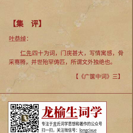
【集 评】
叶恭绰
：
仁先
四十为词，门庑甚大，写情寓感，骨
采骞腾，并世殆罕俦匹，所谓文外独绝也。
【《广箧中词》三】