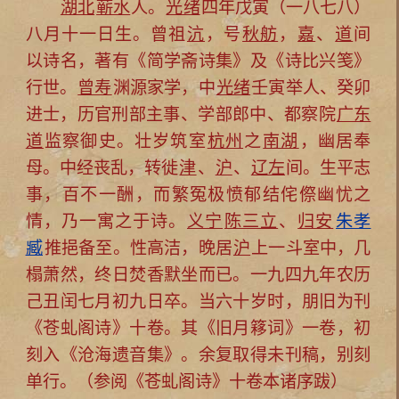
湖北
蕲水
人。
光绪
四年戊寅（一八七八）
八月十一日生。曾祖
沆
，号
秋舫
，
嘉
、
道
间
以诗名，著有《简学斋诗集》及《诗比兴笺》
行世。
曾寿
渊源家学，中
光绪
壬寅举人、癸卯
进士，历官刑部主事、学部郎中、都察院
广东
道
监察御史。壮岁筑室
杭州
之
南湖
，幽居奉
母。中经丧乱，转徙
津
、
沪
、
辽左
间。生平志
事，百不一酬，而繁冤极愤郁结侘傺幽忧之
情，乃一寓之于诗。
义宁
陈三立
、
归安
朱孝
臧
推挹备至。性高洁，晚居
沪
上一斗室中，几
榻萧然，终日焚香默坐而已。一九四九年农历
己丑闰七月初九日卒。当六十岁时，朋旧为刊
《苍虬阁诗》十卷。其《旧月簃词》一卷，初
刻入《沧海遗音集》。余复取得未刊稿，别刻
单行。（参阅《苍虬阁诗》十卷本诸序跋）