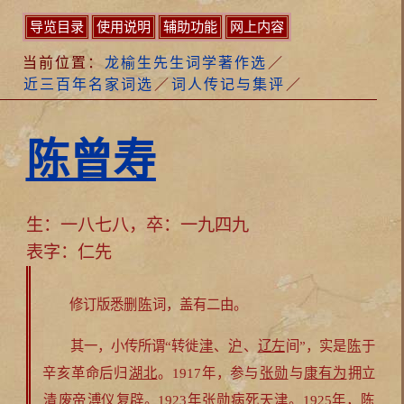
导览目录
使用说明
辅助功能
网上内容
当前位置：
龙榆生先生词学著作选
／
近三百年名家词选
／
词人传记与集评
／
陈曾寿
生：一八七八，卒：一九四九
表字：仁先
修订版悉删
陈
词，盖有二由。
其一，小传所谓“转徙
津
、
沪
、
辽左
间”，实是
陈
于
辛亥革命后归
湖北
。1917年，参与
张勋
与
康有为
拥立
清
废帝
溥仪
复辟。1923年
张勋
病死
天津
。1925年，
陈