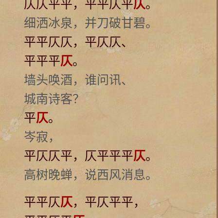
仄仄平平，平平仄平
仄
。
细洒冰泉，并刀破甘碧。
平平仄仄，平仄仄、
平平平
仄
。
墙头唤酒，谁问讯、
城南诗客？
平
仄
。
岑寂，
平仄仄平，仄平平平
仄
。
高树晚蝉，说西风消息。
平平仄
仄
，平仄平平，