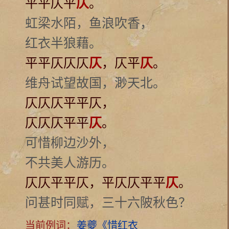
平平仄平
仄
。
虹梁水陌，鱼浪吹香，
红衣半狼藉。
平平仄仄仄
仄
，仄平
仄
。
维舟试望故国，渺天北。
仄仄仄平平仄，
仄仄仄平平
仄
。
可惜柳边沙外，
不共美人游历。
仄仄平平仄，平仄仄平平
仄
。
问甚时同赋，三十六陂秋色？
当前例词：
姜夔《惜红衣