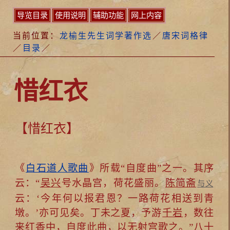
导览目录
使用说明
辅助功能
网上内容
当前位置：
龙榆生先生词学著作选
／
唐宋词格律
／
目录
／
惜红衣
【惜红衣】
《
白石道人歌曲
》所载“自度曲”之一。其序
云：“
吴兴
号水晶宫，荷花盛丽。
陈简斋
与义
云：‘今年何以报君恩？一路荷花相送到青
墩。’亦可见矣。丁未之夏，予游
千岩
，数往
来红香中，自度此曲，以无射宫歌之。
”八十