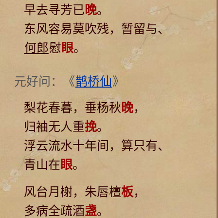
早去寻芳已
晚
。
东风容易莫吹残，暂留与、
何郎
慰
眼
。
元好问：《
鹊桥仙
》
梨花春暮，垂杨秋
晚
，
归袖无人重
挽
。
浮云流水十年间，算只有、
青山在
眼
。
风台月榭，朱唇檀
板
，
多病全疏酒
盏
。