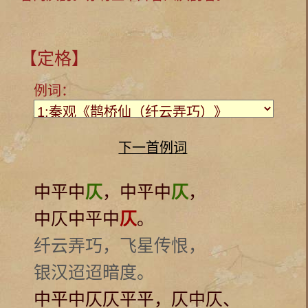
【定格】
例词：
下一首例词
中
平
中
仄
，
中
平
中
仄
，
中
仄
中
平
中
仄
。
纤云弄巧，飞星传恨，
银汉迢迢暗度。
中
平
中
仄仄平平，仄
中
仄、