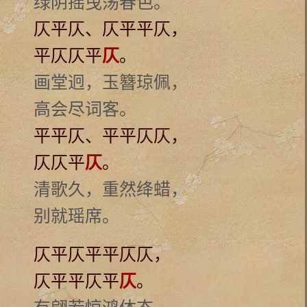
绿阴摇曳荡春色。
仄平仄、仄平平仄，
平仄仄平
仄
。
画堂迥，玉簪琼佩，
高会尽词客。
平平仄、平平仄仄，
仄仄平
仄
。
清歌久，重然绛蜡，
别就瑶席。
仄平仄平平仄仄，
仄平平仄平
仄
。