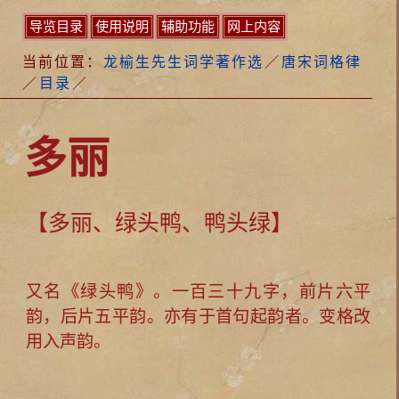
导览目录
使用说明
辅助功能
网上内容
当前位置：
龙榆生先生词学著作选
／
唐宋词格律
／
目录
／
多丽
【多丽、绿头鸭、鸭头绿】
又名《绿头鸭》。一百三十九字，前片六平
韵，后片五平韵。亦有于首句起韵者。变格改
用入声韵。