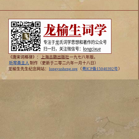
《唐宋词格律》：
上海古籍出版社
一九七八年版。
听琴斋主人
制作（更新于二零二六年一月十八日）
龙榆生先生纪念网站：
longyusheng.org
（
粤ICP备15040392号
）