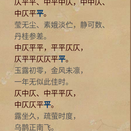
仄平平、
中
平
中
仄，
中
中
仄、
中
仄平
平
。
莹无尘、素娥淡伫，静可数、
丹桂参差。
中
仄平平，平平仄仄，
仄平平仄仄平
平
。
玉露初零，金风未凛，
一年无似此佳时。
仄
中
仄、
中
平平仄，
中
仄仄平
平
。
露坐久，疏萤时度，
乌鹊正南飞。