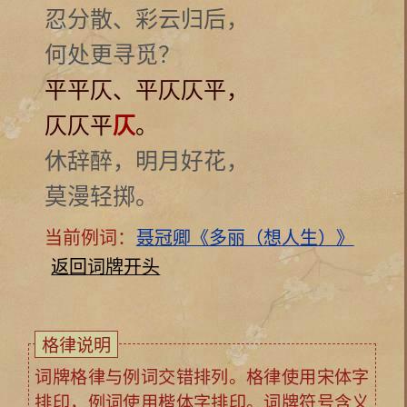
忍分散、彩云归后，
何处更寻觅？
平平仄、平仄仄平，
仄仄平
仄
。
休辞醉，明月好花，
莫漫轻掷。
当前例词：
聂冠卿《多丽（想人生）》
返回词牌开头
格律说明
词牌格律与例词交错排列。格律使用宋体字
排印，例词使用楷体字排印。词牌符号含义