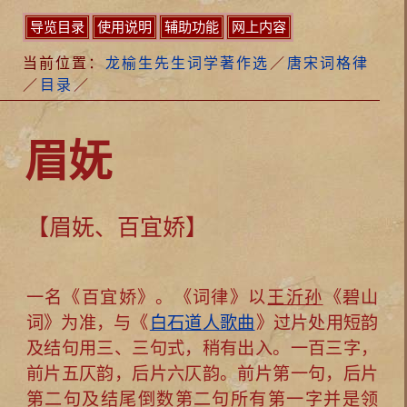
导览目录
使用说明
辅助功能
网上内容
当前位置：
龙榆生先生词学著作选
／
唐宋词格律
／
目录
／
眉妩
【眉妩、百宜娇】
一名《百宜娇》。《词律》以
王沂孙
《碧山
词》为准，与《
白石道人歌曲
》过片处用短韵
及结句用三、三句式，稍有出入。一百三字，
前片五仄韵，后片六仄韵。前片第一句，后片
第二句及结尾倒数第二句所有第一字并是领