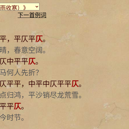
下一首例词
平，平仄平
仄
。
晴，春意空阔。
仄
中
平平
仄
。
马何人先折？
仄平平，
中
平
中
仄平平
仄
。
点归鸿，平沙销尽龙荒雪。
平平
仄
。
今时节。