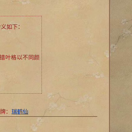
含义如下：
错叶格以不同颜
词牌：
瑞鹤仙