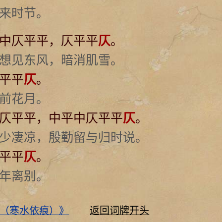
来时节。
中
仄平平，仄平平
仄
。
想见东风，暗消肌雪。
平平
仄
。
前花月。
仄平平，
中
平
中
仄平平
仄
。
少凄凉，殷勤留与归时说。
平平
仄
。
年离别。
（寒水依痕）》
返回词牌开头