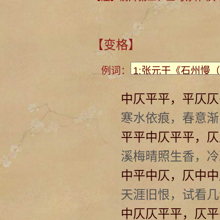
【变格】
例词：
中
仄平平，平仄仄
寒水依痕，春意渐
平平
中
仄平平，仄
溪梅晴照生香，冷
中
平
中
仄，仄
中
中
天涯旧恨，试看几
中
仄仄平平，仄平