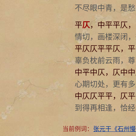
不尽眼中青，是愁
平
仄
，
中
平平仄，
情切，画楼深闭，
平仄仄平平仄，平
辜负枕前云雨，尊
中
平
中
仄，仄
中
中
心期切处，更有多
中
仄仄平平，仄平
到得再相逢，恰经
当前例词：
张元干《石州慢