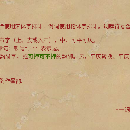
律使用宋体字排印，例词使用楷体字排印。词牌符号
声字（上、去或入声）；中：可平可仄。
表示句；顿号“、”：表示逗。
韵脚字，或
可押可不押
的韵脚。另，平仄转换、平仄
例作叠韵。
下一