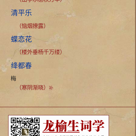
清平乐
（恼烟撩露）
蝶恋花
（楼外垂杨千万缕）
绛都春
梅
（寒阴渐晓）
补