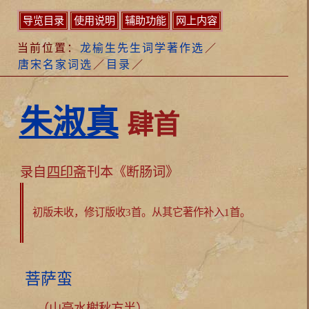
导览目录
使用说明
辅助功能
网上内容
当前位置：
龙榆生先生词学著作选
／
唐宋名家词选
／
目录
／
朱淑真
肆首
录自
四印斋
刊本《断肠词》
初版未收，修订版收3首。
从其它著作补入1首。
菩萨蛮
（山亭水榭秋方半）