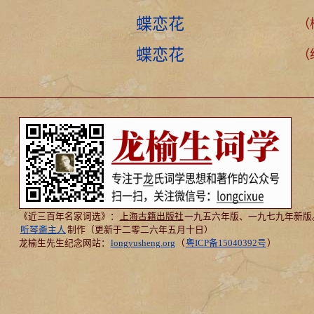
蝶恋花
（柳
蝶恋花
（络
《近三百年名家词选》：
上海古籍出版社
一九五六年版、一九七九年新版
听琴斋主人
制作（更新于二零二六年五月十日）
龙榆生先生纪念网站：
longyusheng.org
（
粤ICP备15040392号
）