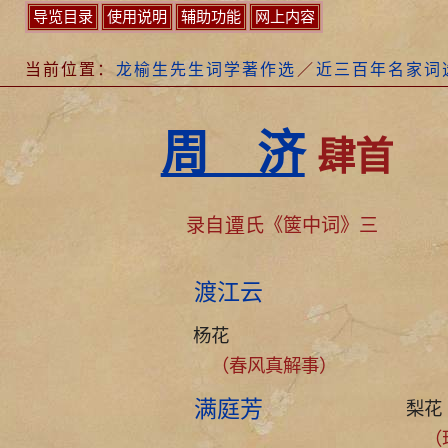
导览目录
使用说明
辅助功能
网上内容
当前位置：
龙榆生先生词学著作选
／
近三百年名家词
周 济
肆首
录自
谭
氏《箧中词》三
渡江云
杨花
（春风真解事）
满庭芳
梨花
（