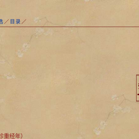
选
／
目录
／
珍重经年）