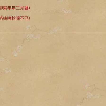
絮年年三月暮）
纬啼秋啼不已）
。