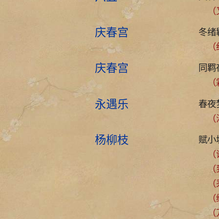
（又
庆春宫
冬绪
（
庆春宫
同羁
（
永遇乐
春夜
（
杨柳枝
赋小
（谁
（到
（采
（缟
（万