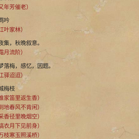
年芳催老）
羁吟
红叶家林）
夜集，秋晚叙意。
霜月流阶）
梦落梅，感忆，因题。
江驿迢迢）
城梅枝
家笛里返生香）
地春风不肯闲）
香径里晚烟空）
衣月下见前身）
枝寒玉照溪桥）