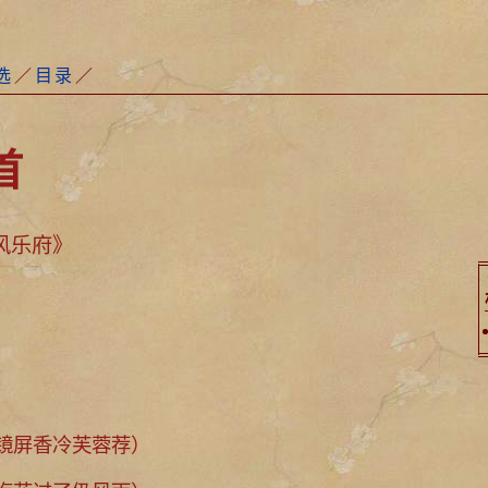
选
／
目录
／
首
风乐府》
屏香冷芙蓉荐）