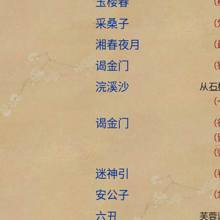
玉楼春
（梅
采桑子
（凭
湘春夜月
（
谒金门
（
浣溪沙
从
石
（一
谒金门
（
（
（
迷神引
（看
安公子
（急
六丑
芙蓉