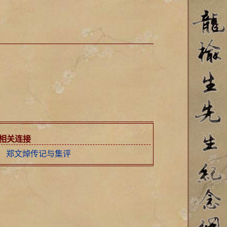
相关连接
郑文焯传记与集评