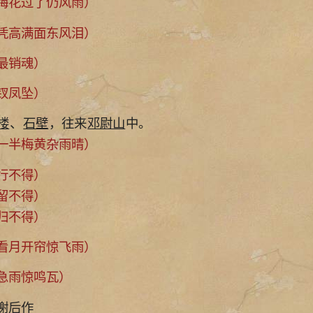
花过了仍风雨）
高满面东风泪）
最销魂）
钗凤坠）
楼
、
石壁
，往来
邓尉山
中。
半梅黄杂雨晴）
行不得）
留不得）
归不得）
月开帘惊飞雨）
雨惊鸣瓦）
谢后作