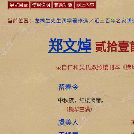
导览目录
使用说明
辅助功能
网上内容
当前位置：
龙榆生先生词学著作选
／
近三百年名家词
郑文焯
贰拾壹
录自
仁和
吴
氏
双照楼
刊本《樵
留春令
中秋夜，红楼离席。
（镜华空满）
虞美人
（镜