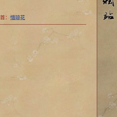
一首：
惜琼花