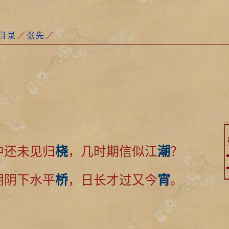
目录
／
张先
／
中还未见归
桡
，几时期信似江
潮
？
阴阴下水平
桥
，日长才过又今
宵
。