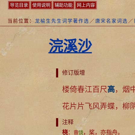
导览目录
使用说明
辅助功能
网上内容
当前位置：
龙榆生先生词学著作选
／
唐宋名家词选
／
浣溪沙
修订版增
楼倚春江百尺
高
，烟
花片片飞风弄蝶，柳
注释
桡
：
，桨，亦指舟。
音
饶