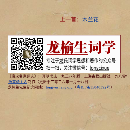
上一首：
木兰花
《唐宋名家词选》：
开明书店
一九三八年版，
上海古籍出版社
一九八零年
听琴斋主人
制作（更新于二零二六年一月十八日）
龙榆生先生纪念网站：
longyusheng.org
（
粤ICP备15040392号
）