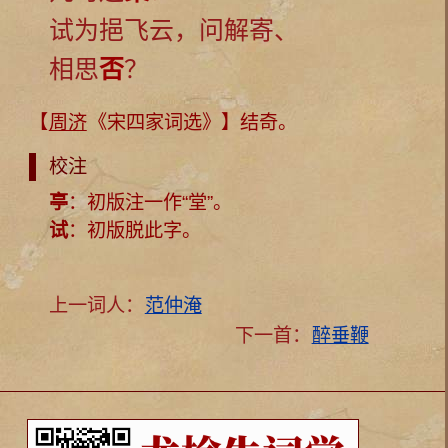
试为挹飞云，问解寄、
相思
否
？
【
周济
《宋四家词选》】结奇。
校注
亭
：初版注一作“
堂
”。
试
：初版脱此字。
上一词人：
范仲淹
下一首：
醉垂鞭