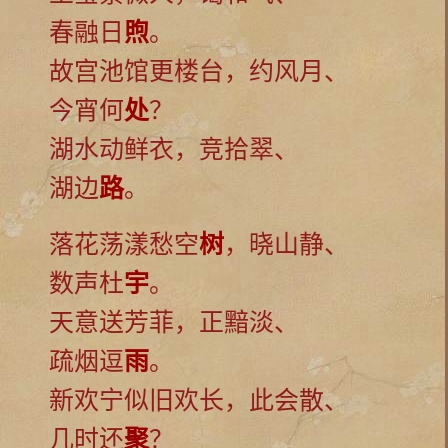
春融日
煦
。
故宫池馆更楼台，约风月、
今宵何
处
？
湖水动鲜衣，竞拾翠、
湖边
路
。
落花荡漾愁空
树
，晓山静、
数声杜
宇
。
天意送芳菲，正黯淡、
疏烟逗
雨
。
新欢宁似旧欢长，此会散、
几时还
聚
？