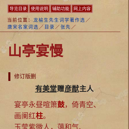
导览目录
使用说明
辅助功能
网上内容
当前位置：
龙榆生先生词学著作选
／
唐宋名家词选
／
目录
／
张先
／
山亭宴慢
修订版删
有美堂
赠
彦猷
主人
宴亭永昼喧箫
鼓
，倚青空、
画阑红
柱
。
玉莹紫微人，蔼和气、