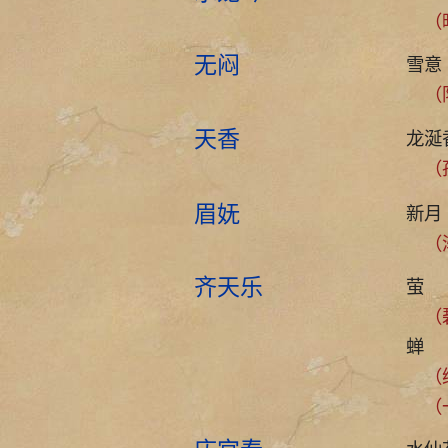
（晓
无闷
雪意
（
天香
龙涎
（
眉妩
新月
（渐
齐天乐
萤
（碧
蝉
（绿
（一