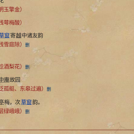
花
明玉擎金）
残萼梅酸）
草窗
寄
越
中诸友韵
残雪庭除）
删
趁酒梨花）
删
中庵
故园
孤艇、东皋过遍）
删
亭
梅，次
草窗
韵。
层绿峨峨）
删