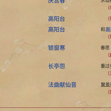
庆宫春
水仙
（
高阳台
（
高阳台
和
周
（
锁窗寒
春思
（
长亭怨
重过
（泛
法曲献仙音
聚景
（