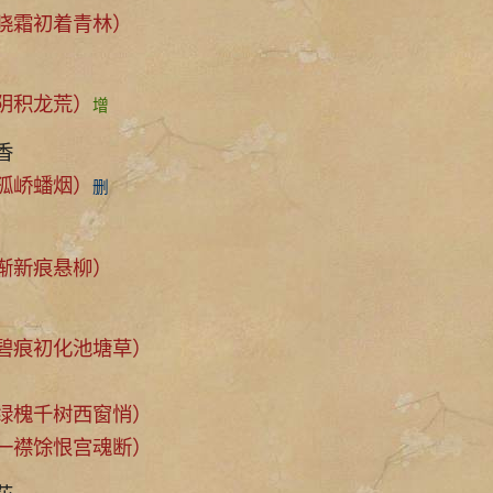
霜初着青林）
阴积龙荒）
增
香
孤峤蟠烟）
删
新痕悬柳）
痕初化池塘草）
槐千树西窗悄）
襟馀恨宫魂断）