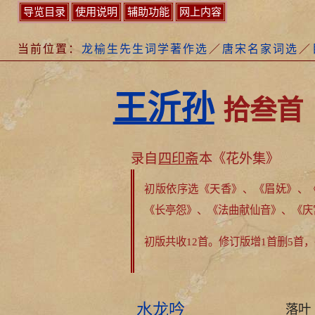
导览目录
使用说明
辅助功能
网上内容
当前位置：
龙榆生先生词学著作选
／
唐宋名家词选
／
王沂孙
拾叁首
录自
四印斋
本《花外集》
初版依序选《天香》、《眉妩》、
《长亭怨》、《法曲献仙音》、《庆
初版共收12首。
修订版增1首删5首，
水龙吟
落叶