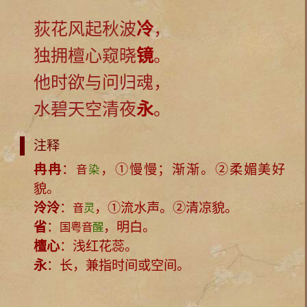
荻花风起秋波
冷
，
独拥檀心窥晓
镜
。
他时欲与问归魂，
水碧天空清夜
永
。
注释
冉冉
：
，①慢慢；渐渐。②柔媚美好
音
染
貌。
泠泠
：
，①流水声。②清凉貌。
音
灵
省
：
，明白。
国粤音
醒
檀心
：浅红花蕊。
永
：长，兼指时间或空间。