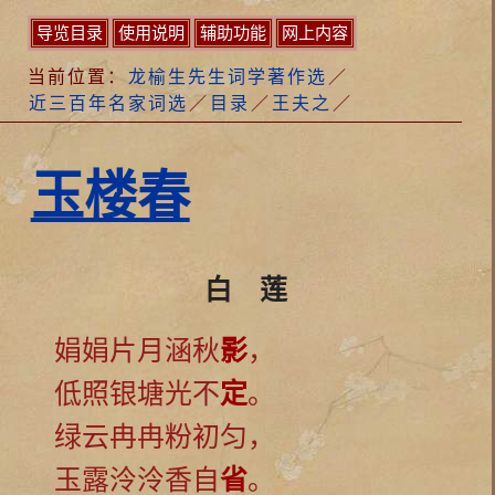
导览目录
使用说明
辅助功能
网上内容
当前位置：
龙榆生先生词学著作选
／
近三百年名家词选
／
目录
／
王夫之
／
玉楼春
白 莲
娟娟片月涵秋
影
，
低照银塘光不
定
。
绿云冉冉粉初匀，
玉露泠泠香自
省
。