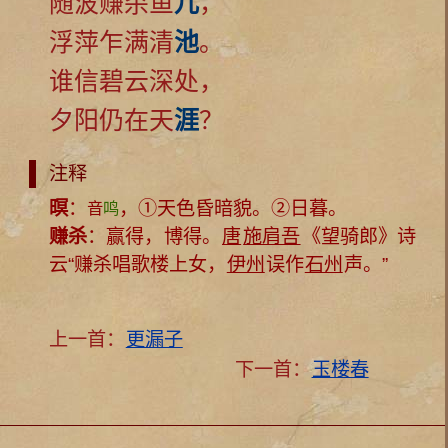
随波赚杀鱼
儿
，
浮萍乍满清
池
。
谁信碧云深处，
夕阳仍在天
涯
？
注释
暝
：
，①天色昏暗貌。②日暮。
音
鸣
赚杀
：赢得，博得。
唐
施肩吾
《望骑郎》诗
云“赚杀唱歌楼上女，
伊州
误作
石州
声。”
上一首：
更漏子
下一首：
玉楼春