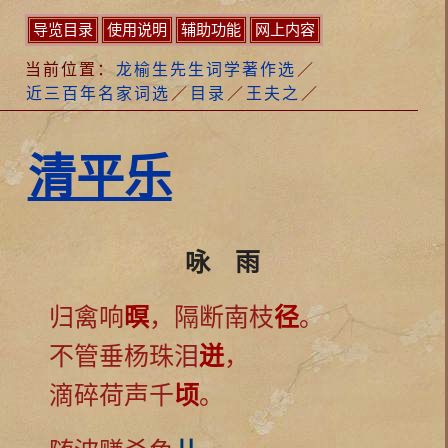
导览目录
使用说明
辅助功能
网上内容
当前位置：
龙榆生先生词学著作选
／
近三百年名家词选
／
目录
／
王夫之
／
清平乐
咏 雨
归禽响
暝
，隔断南枝
径
。
不管垂杨珠泪
迸
，
滴碎荷声千
顷
。