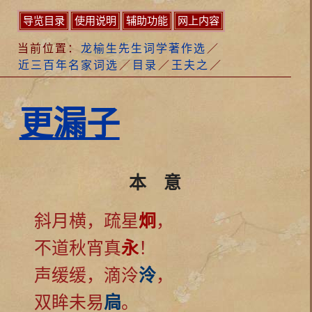
导览目录
使用说明
辅助功能
网上内容
当前位置：
龙榆生先生词学著作选
／
近三百年名家词选
／
目录
／
王夫之
／
更漏子
本 意
斜月横，疏星
炯
，
不道秋宵真
永
！
声缓缓，滴泠
泠
，
双眸未易
扃
。