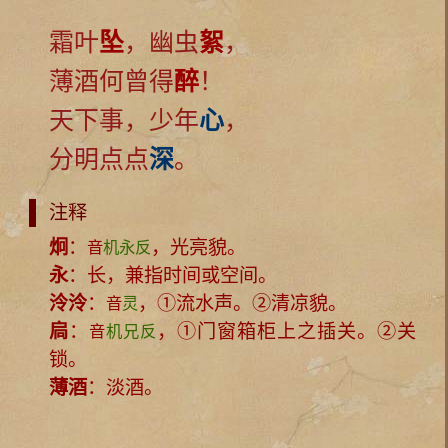
霜叶
坠
，幽虫
絮
，
薄酒何曾得
醉
！
天下事，少年
心
，
分明点点
深
。
注释
炯
：
，光亮貌。
音
机永反
永
：长，兼指时间或空间。
泠泠
：
，①流水声。②清凉貌。
音
灵
扃
：
，①门窗箱柜上之插关。②关
音
机兄反
锁。
薄酒
：淡酒。