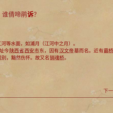
，谁倩啼鹃
诉
？
江河等水面，如浦月（江河中之月）。
故址今
陕西省
西安市
东，因有
汉文帝
墓而名。近有
霸
送别，黯然伤怀。故又名
销魂桥
。
下