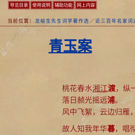
导览目录
使用说明
辅助功能
网上内容
当前位置：
龙榆生先生词学著作选
／
近三百年名家词
青玉案
桃花春水
湘江
渡
，纵
落日赪光摇远
浦
。
风中飞絮，云边归雁
故人知我年华
暮
，唱