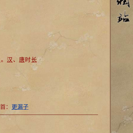
桥
。
汉
、
唐
时
长
一首：
更漏子