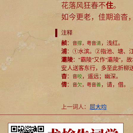
花落风狂春不
住
。
如今更老，佳期逾杳
注释
赪
：
，浅红。
音
撑
，粤音
清
浦
：①水滨。②指池、塘、
灞陵
：“霸陵”又作“灞陵”，
安
人送客东行，多至此折柳
杳
：
，遥远；幽深。
音
咬
倩
：
，请，借。
音
欠
，粤音
善
上一词人：
屈大均