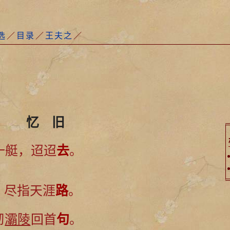
选
／
目录
／
王夫之
／
忆 旧
一艇，迢迢
去
。
，尽指天涯
路
。
彻
灞陵
回首
句
。