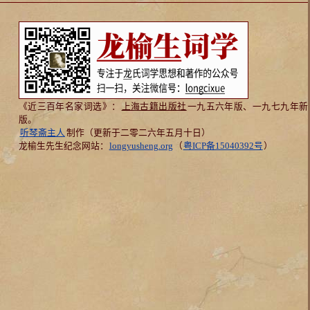
《近三百年名家词选》：
上海古籍出版社
一九五六年版、一九七九年新
版。
听琴斋主人
制作（更新于二零二六年五月十日）
龙榆生先生纪念网站：
longyusheng.org
（
粤ICP备15040392号
）