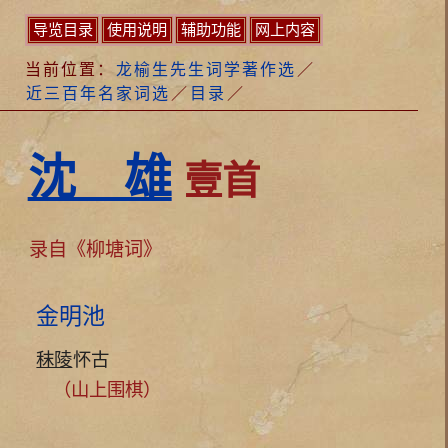
导览目录
使用说明
辅助功能
网上内容
当前位置：
龙榆生先生词学著作选
／
近三百年名家词选
／
目录
／
沈 雄
壹首
录自《柳塘词》
金明池
秣陵
怀古
（山上围棋）