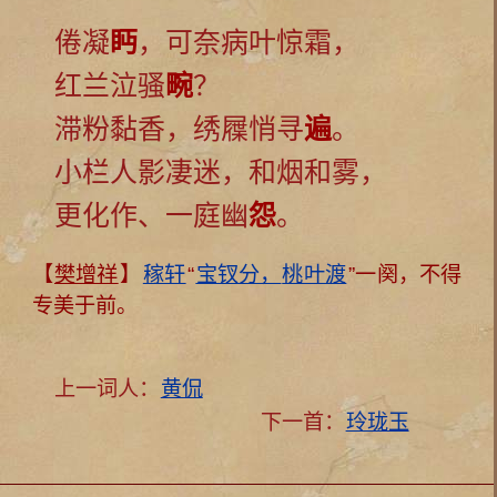
倦凝
眄
，可奈病叶惊霜，
红兰泣骚
畹
？
滞粉黏香，绣屧悄寻
遍
。
小栏人影凄迷，和烟和雾，
更化作、一庭幽
怨
。
【
樊增祥
】
稼轩
“
宝钗分，
桃叶渡
”一阕，不得
专美于前。
上一词人：
黄侃
下一首：
玲珑玉