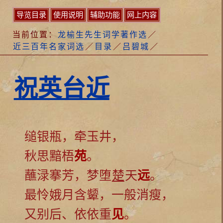
导览目录
使用说明
辅助功能
网上内容
当前位置：
龙榆生先生词学著作选
／
近三百年名家词选
／
目录
／
吕碧城
／
祝英台近
缒银瓶，牵玉井，
秋思黯梧
苑
。
蘸渌搴芳，梦堕
楚
天
远
。
最怜娥月含颦，一般消瘦，
又别后、依依重
见
。