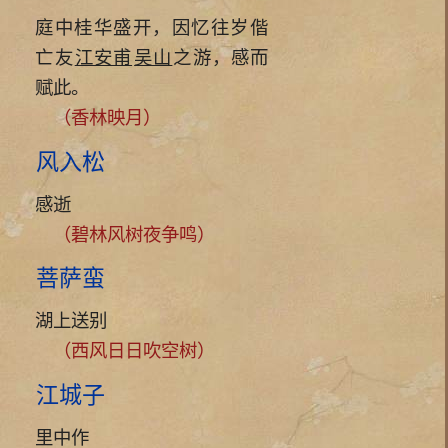
庭中桂华盛开，因忆往岁偕
亡友
江安甫
吴山
之游，感而
赋此。
（香林映月）
风入松
感逝
（碧林风树夜争鸣）
菩萨蛮
湖上送别
（西风日日吹空树）
江城子
里中作