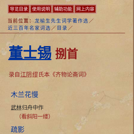
导览目录
使用说明
辅助功能
网上内容
当前位置：
龙榆生先生词学著作选
／
近三百年名家词选
／
目录
／
董士锡
捌首
录自
江阴
缪
氏本《齐物论斋词》
木兰花慢
武林
归舟中作
（看斜阳一缕）
疏影