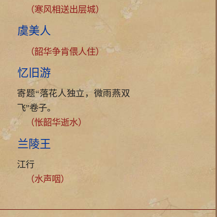
（寒风相送出层城）
虞美人
（韶华争肯偎人住）
忆旧游
寄题“落花人独立，微雨燕双
飞”卷子。
（怅韶华逝水）
兰陵王
江行
（水声咽）