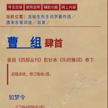
导览目录
使用说明
辅助功能
网上内容
当前位置：
龙榆生先生词学著作选
／
唐宋名家词选
／
目录
／
曹 组
肆首
录自《四部丛刊》影钞本《乐府雅词》卷下
初版未收，修订版收4首。
如梦令
（门外绿阴千顷）