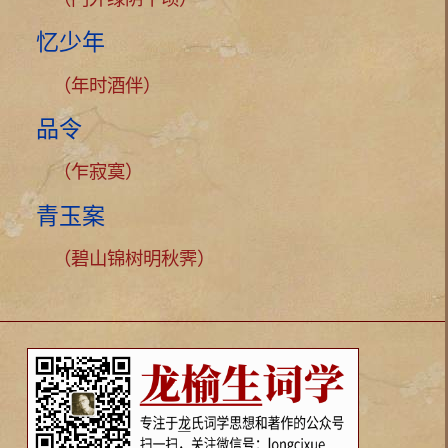
忆少年
（年时酒伴）
品令
（乍寂寞）
青玉案
（碧山锦树明秋霁）